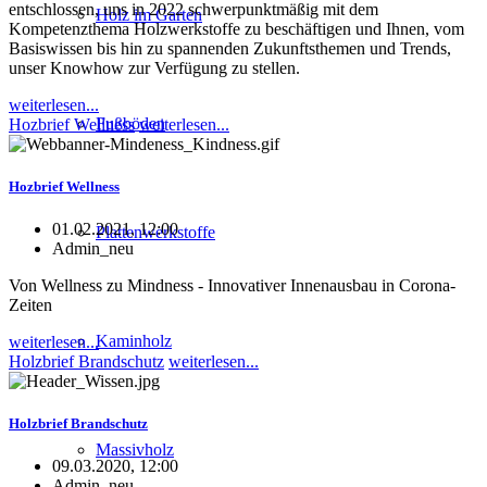
entschlossen, uns in 2022 schwerpunktmäßig mit dem
Holz im Garten
Kompetenzthema Holzwerkstoffe zu beschäftigen und Ihnen, vom
Basiswissen bis hin zu spannenden Zukunftsthemen und Trends,
unser Know­how zur Verfügung zu stellen.
weiterlesen...
Fußböden
Hozbrief Wellness
weiterlesen...
Hozbrief Wellness
01.02.2021, 12:00
Plattenwerkstoffe
Admin_neu
Von Wellness zu Mindness - Innovativer Innenausbau in Corona-
Zeiten
Kaminholz
weiterlesen...
Holzbrief Brandschutz
weiterlesen...
Holzbrief Brandschutz
Massivholz
09.03.2020, 12:00
Admin_neu