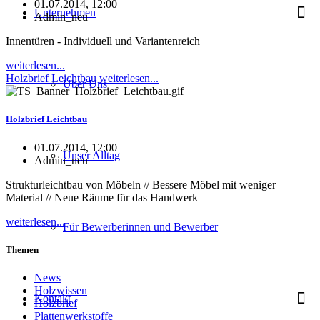
01.07.2014, 12:00
Unternehmen
Admin_neu
Innentüren - Individuell und Variantenreich
weiterlesen...
Holzbrief Leichtbau
weiterlesen...
Über Uns
Holzbrief Leichtbau
01.07.2014, 12:00
Unser Alltag
Admin_neu
Strukturleichtbau von Möbeln // Bessere Möbel mit weniger
Material // Neue Räume für das Handwerk
weiterlesen...
Für Bewerberinnen und Bewerber
Themen
News
Holzwissen
Kontakt
Holzbrief
Plattenwerkstoffe