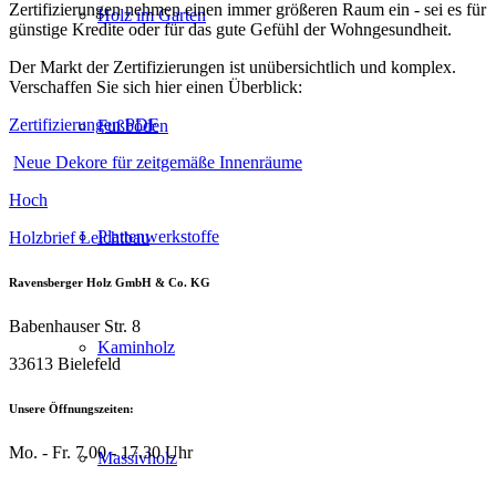
Zertifizierungen nehmen einen immer größeren Raum ein - sei es für
Holz im Garten
günstige Kredite oder für das gute Gefühl der Wohngesundheit.
Der Markt der Zertifizierungen ist unübersichtlich und komplex.
Verschaffen Sie sich hier einen Überblick:
Zertifizierungen PDF
Fußböden
Neue Dekore für zeitgemäße Innenräume
Hoch
Plattenwerkstoffe
Holzbrief Leichtbau
Ravensberger Holz GmbH & Co. KG
Babenhauser Str. 8
Kaminholz
33613 Bielefeld
Unsere Öffnungszeiten:
Mo. - Fr. 7.00 - 17.30 Uhr
Massivholz