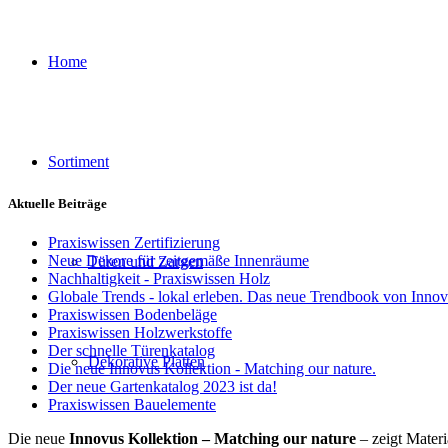
Home
Sortiment
Aktuelle Beiträge
Praxiswissen Zertifizierung
Neue Dekore für zeitgemäße Innenräume
Türen und Zargen
Nachhaltigkeit - Praxiswissen Holz
Globale Trends - lokal erleben. Das neue Trendbook von Inno
Praxiswissen Bodenbeläge
Praxiswissen Holzwerkstoffe
Der schnelle Türenkatalog
Dekorative Platten
Die neue Innovus Kollektion - Matching our nature.
Der neue Gartenkatalog 2023 ist da!
Praxiswissen Bauelemente
Die neue
Innovus Kollektion – Matching our nature
– zeigt Materi