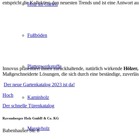
entspricht die Kollektion den neuesten Trends und ist eine Antwort a
Holz im Garten
Fußböden
Plattenwerkstoffe
Innovus präsentiert Ihnen zurückhaltende, natürlich wirkende
Hölzer,
Maßgeschneiderte Lösungen, die sich durch eine beständige, zuverläs
Der neue Gartenkatalog 2023 ist da!
Hoch
Kaminholz
Der schnelle Türenkatalog
Ravensberger Holz GmbH & Co. KG
Massivholz
Babenhauser Str. 8