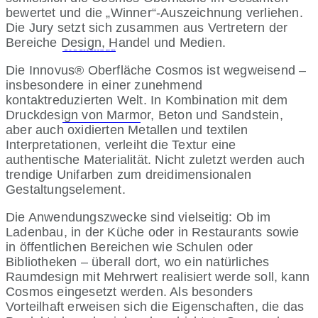
bewertet und die „Winner“-Auszeichnung verliehen.
Die Jury setzt sich zusammen aus Vertretern der
Bereiche Design, Handel und Medien.
Trockenbau
Die Innovus® Oberfläche Cosmos ist wegweisend –
insbesondere in einer zunehmend
kontaktreduzierten Welt. In Kombination mit dem
Druckdesign von Marmor, Beton und Sandstein,
Wand und Decke
aber auch oxidierten Metallen und textilen
Interpretationen, verleiht die Textur eine
authentische Materialität. Nicht zuletzt werden auch
trendige Unifarben zum dreidimensionalen
Gestaltungselement.
INDIGLOSS
Die Anwendungszwecke sind vielseitig: Ob im
Ladenbau, in der Küche oder in Restaurants sowie
in öffentlichen Bereichen wie Schulen oder
Wissen
Bibliotheken – überall dort, wo ein natürliches
Raumdesign mit Mehrwert realisiert werde soll, kann
Cosmos eingesetzt werden. Als besonders
Vorteilhaft erweisen sich die Eigenschaften, die das