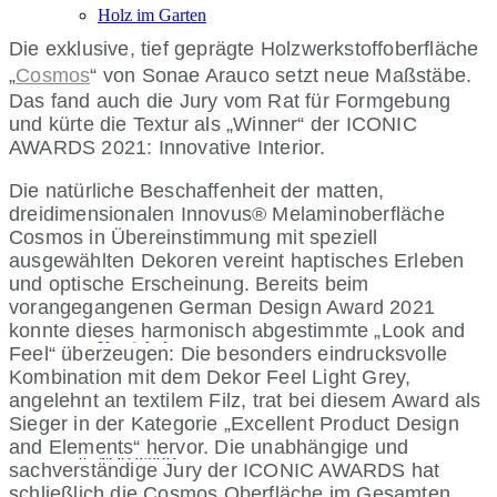
Holz im Garten
Die exklusive, tief geprägte Holzwerkstoffoberfläche
„
Cosmos
“ von Sonae Arauco setzt neue Maßstäbe.
Das fand auch die Jury vom Rat für Formgebung
und kürte die Textur als „Winner“ der ICONIC
Fußböden
AWARDS 2021: Innovative Interior.
Die natürliche Beschaffenheit der matten,
dreidimensionalen Innovus® Melaminoberfläche
Cosmos in Übereinstimmung mit speziell
Plattenwerkstoffe
ausgewählten Dekoren vereint haptisches Erleben
und optische Erscheinung. Bereits beim
vorangegangenen German Design Award 2021
konnte dieses harmonisch abgestimmte „Look and
Kaminholz
Feel“ überzeugen: Die besonders eindrucksvolle
Kombination mit dem Dekor Feel Light Grey,
angelehnt an textilem Filz, trat bei diesem Award als
Sieger in der Kategorie „Excellent Product Design
and Elements“ hervor. Die unabhängige und
Massivholz
sachverständige Jury der ICONIC AWARDS hat
schließlich die Cosmos Oberfläche im Gesamten