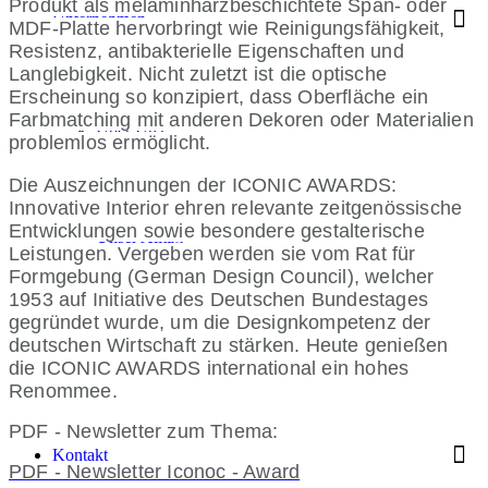
Produkt als melaminharzbeschichtete Span- oder
Unternehmen
MDF-Platte hervorbringt wie Reinigungsfähigkeit,
Resistenz, antibakterielle Eigenschaften und
Langlebigkeit. Nicht zuletzt ist die optische
Erscheinung so konzipiert, dass Oberfläche ein
Farbmatching mit anderen Dekoren oder Materialien
Über Uns
problemlos ermöglicht.
Die Auszeichnungen der ICONIC AWARDS:
Innovative Interior ehren relevante zeitgenössische
Entwicklungen sowie besondere gestalterische
Unser Alltag
Leistungen. Vergeben werden sie vom Rat für
Formgebung (German Design Council), welcher
1953 auf Initiative des Deutschen Bundestages
gegründet wurde, um die Designkompetenz der
deutschen Wirtschaft zu stärken. Heute genießen
Für Bewerberinnen und Bewerber
die ICONIC AWARDS international ein hohes
Renommee.
PDF - Newsletter zum Thema:
Kontakt
PDF - Newsletter Iconoc - Award